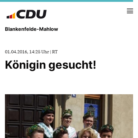
Blankenfelde-Mahlow
VORSTAND
01.04.2016, 14:25 Uhr | RT
GEMEINDEVERTRETUNG
Königin gesucht!
ORTSBEIRÄTE
AUSSCHÜSSE
AUFSICHTSRÄTE
NEUIGKEITEN
TERMINE
Mitglied werden
SPENDEN