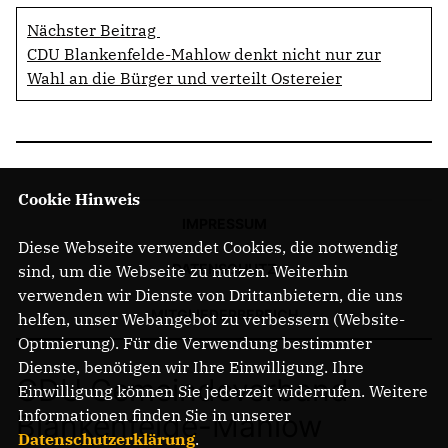
Nächster Beitrag
CDU Blankenfelde-Mahlow denkt nicht nur zur
Wahl an die Bürger und verteilt Ostereier
Cookie Hinweis
IMPRESSUM
Diese Webseite verwendet Cookies, die notwendig
DATENSCHUTZ
sind, um die Webseite zu nutzen. Weiterhin
verwenden wir Dienste von Drittanbietern, die uns
MITGLIEDERBEREICH
helfen, unser Webangebot zu verbessern (Website-
Optmierung). Für die Verwendung bestimmter
Dienste, benötigen wir Ihre Einwilligung. Ihre
CDU Gemeindeverband
Einwilligung können Sie jederzeit widerrufen. Weitere
Informationen finden Sie in unserer
Blankenfelde-Mahlow
Datenschutzerklärung
.