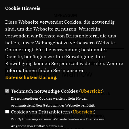
Cookie Hinweis
IMPRESSUM
Diese Webseite verwendet Cookies, die notwendig
DATENSCHUTZ
sind, um die Webseite zu nutzen. Weiterhin
verwenden wir Dienste von Drittanbietern, die uns
MITGLIEDERBEREICH
helfen, unser Webangebot zu verbessern (Website-
Optmierung). Für die Verwendung bestimmter
Dienste, benötigen wir Ihre Einwilligung. Ihre
CDU Gemeindeverband
Einwilligung können Sie jederzeit widerrufen. Weitere
Informationen finden Sie in unserer
Blankenfelde-Mahlow
Datenschutzerklärung
.
Technisch notwendige Cookies (
Übersicht
)
E-Mail: kallmeyer@cdu-blankenfelde-mahlow.de
Die notwendigen Cookies werden allein für den
ordnungsgemäßen Gebrauch der Webseite benötigt.
Cookies von Drittanbietern (
Übersicht
)
CDU KREISVERBAND TELTOW-FLÄMING
Zur Optimierung unserer Webseite binden wir Dienste und
Angebote von Drittanbietern ein.