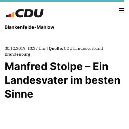
Blankenfelde-Mahlow
VORSTAND
30.12.2019, 13:27 Uhr |
Quelle:
CDU Landesverband
GEMEINDEVERTRETUNG
Brandenburg
ORTSBEIRÄTE
Manfred Stolpe – Ein
AUSSCHÜSSE
AUFSICHTSRÄTE
Landesvater im besten
Sinne
NEUIGKEITEN
TERMINE
Mitglied werden
SPENDEN